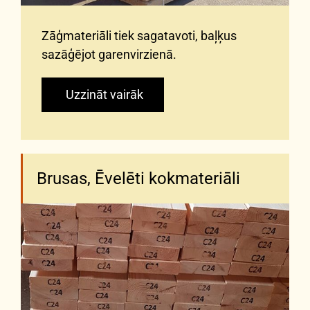
Zāģmateriāli tiek sagatavoti, baļķus
sazāģējot garenvirzienā.
Uzzināt vairāk
Brusas, Ēvelēti kokmateriāli