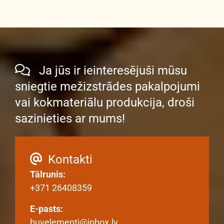
Ja jūs ir ieinteresējuši mūsu

sniegtie mežizstrādes pakalpojumi
vai kokmateriālu produkcija, droši
sazinieties ar mums!
Kontakti

Tālrunis:
+371 26408359
E-pasts:
buvelementi@inbox.lv