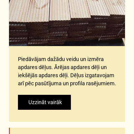
Piedāvājam dažādu veidu un izmēra
apdares dēļus. Ārējas apdares dēļi un
iekšējās apdares dēļi. Dēļus izgatavojam
arī pēc pasūtījuma un profila rasējumiem.
Uzzināt vairāk