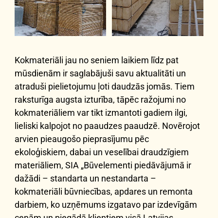
Kokmateriāli jau no seniem laikiem līdz pat
mūsdienām ir saglabājuši savu aktualitāti un
atraduši pielietojumu ļoti daudzās jomās. Tiem
raksturīga augsta izturība, tāpēc ražojumi no
kokmateriāliem var tikt izmantoti gadiem ilgi,
lieliski kalpojot no paaudzes paaudzē. Novērojot
arvien pieaugošo pieprasījumu pēc
ekoloģiskiem, dabai un veselībai draudzīgiem
materiāliem, SIA „Būvelementi piedāvājumā ir
dažādi – standarta un nestandarta –
kokmateriāli būvniecības, apdares un remonta
darbiem, ko uzņēmums izgatavo par izdevīgām
cenām un piegādā klientiem visā Latvijas