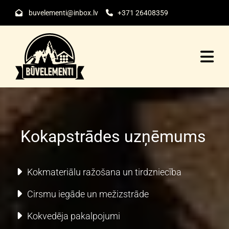
buvelementi@inbox.lv
+371 26408359


Kokapstrādes uzņēmums
Kokmateriālu ražošana un tirdzniecība
Cirsmu iegāde un mežizstrāde
Kokvedēja pakalpojumi