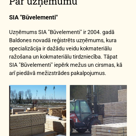
Par uzņēmumu
SIA "Būvelementi"
Uzņēmums SIA "Būvelementi" ir 2004. gadā
Baldones novadā reģistrēts uzņēmums, kura
specializācija ir dažādu veidu kokmateriālu
ražošana un kokmateriālu tirdzniecība. Tāpat
SIA "Būvelementi" iepērk mežus un cirsmas, kā
arī piedāvā mežizstrādes pakalpojumus.