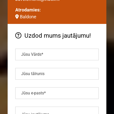
Atrodamies:
Baldone

Uzdod mums jautājumu!
