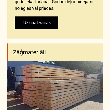
grīdu iekārtošanai. Grīdas dēļi ir pieejami
no egles vai priedes.
Uzzināt vairāk
Zāģmateriāli