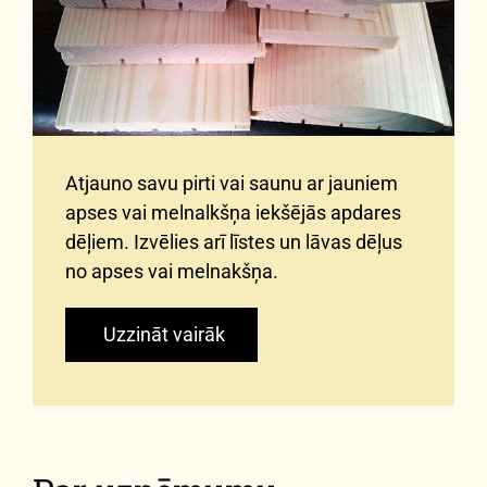
Atjauno savu pirti vai saunu ar jauniem
apses vai melnalkšņa iekšējās apdares
dēļiem. Izvēlies arī līstes un lāvas dēļus
no apses vai melnakšņa.
Uzzināt vairāk