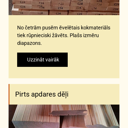
No četrām pusēm ēvelētais kokmateriāls
tiek rūpnieciski žāvēts. Plašs izmēru
diapazons.
Uzzināt vairāk
Pirts apdares dēļi