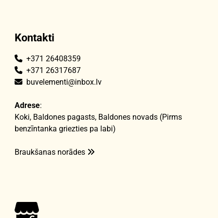
Kontakti
+371 26408359

+371 26317687

buvelementi@inbox.lv

Adrese
:
Koki, Baldones pagasts, Baldones novads (Pirms
benzīntanka griezties pa labi)
Braukšanas norādes
