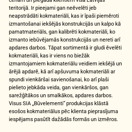
teritorijā. Ir pieejami gan neēvelēti jeb
neapstrādāti kokmateriāli, kas ir īpaši piemēroti
izmantošanai iekšējās konstrukcijās un kalpo kā
pamatmateriāls, gan kalibrēti kokmateriāli, ko
izmanto iebūvējamās konstrukcijās un nereti arī
apdares darbos. Tāpat sortimentā ir gludi ēvelēti
kokmateriāli, kas ir viens no biežāk
izmantojamiem kokmateriālu veidiem iekšējā un
ārējā apdarē, kā arī apšuvuma kokmateriāli ar
spundi vienkāršai savienošanai, ko arī plaši
pielieto jebkāda veida, gan vienkāršos, gan
sarežģītākos un smalkākos, apdares darbos.
Visus SIA „Būvelementi” produkcijas klāstā
esošos kokmateriālus pēc klienta pieprasījuma
iespējams pasūtīt dažādās formās un izmēros.