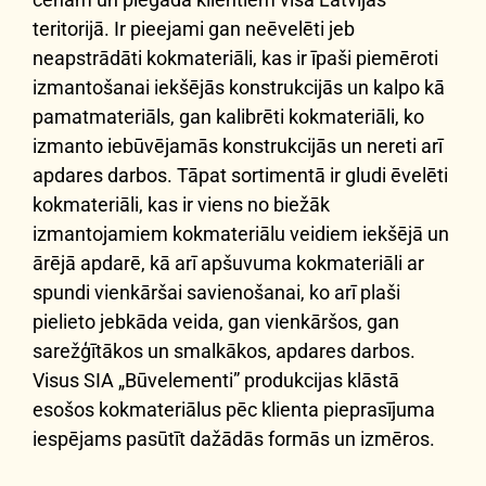
teritorijā. Ir pieejami gan neēvelēti jeb
neapstrādāti kokmateriāli, kas ir īpaši piemēroti
izmantošanai iekšējās konstrukcijās un kalpo kā
pamatmateriāls, gan kalibrēti kokmateriāli, ko
izmanto iebūvējamās konstrukcijās un nereti arī
apdares darbos. Tāpat sortimentā ir gludi ēvelēti
kokmateriāli, kas ir viens no biežāk
izmantojamiem kokmateriālu veidiem iekšējā un
ārējā apdarē, kā arī apšuvuma kokmateriāli ar
spundi vienkāršai savienošanai, ko arī plaši
pielieto jebkāda veida, gan vienkāršos, gan
sarežģītākos un smalkākos, apdares darbos.
Visus SIA „Būvelementi” produkcijas klāstā
esošos kokmateriālus pēc klienta pieprasījuma
iespējams pasūtīt dažādās formās un izmēros.