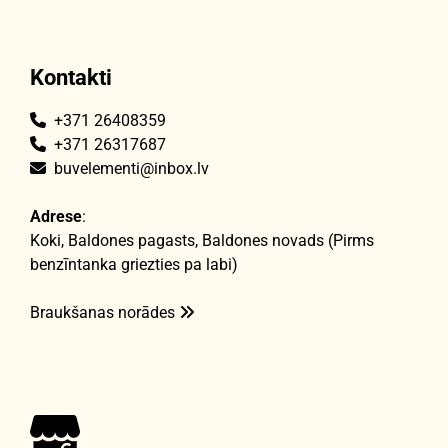
Kontakti
+371 26408359

+371 26317687

buvelementi@inbox.lv

Adrese
:
Koki, Baldones pagasts, Baldones novads (Pirms
benzīntanka griezties pa labi)
Braukšanas norādes
