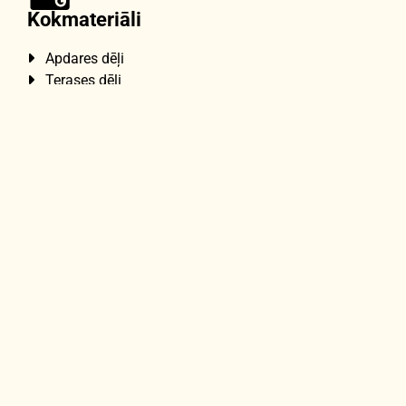
Kokmateriāli
Apdares dēļi

Terases dēļi

Grīdas dēļi

Zāģmateriāli

Brusas, Ēvelēti kokmateriāli

Pirts apdares dēļi

Darba laiks
P
8:00-18:00
O
8:00-18:00
T
8:00-18:00
C
8:00-18:00
P
8:00-18:00
S
9:00-13:00
S
– slēgts