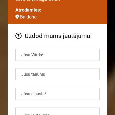
Atrodamies:
Baldone

Uzdod mums jautājumu!
