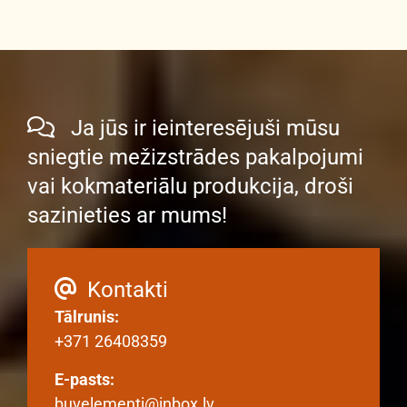
Ja jūs ir ieinteresējuši mūsu

sniegtie mežizstrādes pakalpojumi
vai kokmateriālu produkcija, droši
sazinieties ar mums!
Kontakti

Tālrunis:
+371 26408359
E-pasts:
buvelementi@inbox.lv