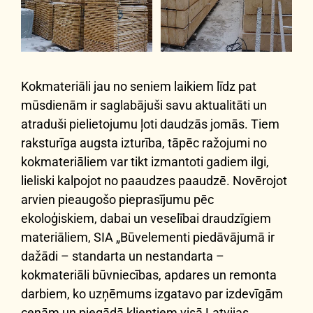
Kokmateriāli jau no seniem laikiem līdz pat
mūsdienām ir saglabājuši savu aktualitāti un
atraduši pielietojumu ļoti daudzās jomās. Tiem
raksturīga augsta izturība, tāpēc ražojumi no
kokmateriāliem var tikt izmantoti gadiem ilgi,
lieliski kalpojot no paaudzes paaudzē. Novērojot
arvien pieaugošo pieprasījumu pēc
ekoloģiskiem, dabai un veselībai draudzīgiem
materiāliem, SIA „Būvelementi piedāvājumā ir
dažādi – standarta un nestandarta –
kokmateriāli būvniecības, apdares un remonta
darbiem, ko uzņēmums izgatavo par izdevīgām
cenām un piegādā klientiem visā Latvijas