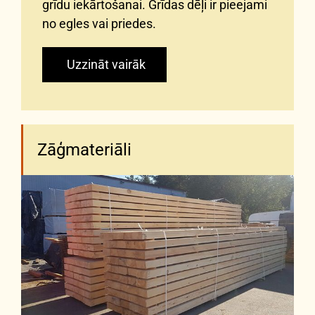
grīdu iekārtošanai. Grīdas dēļi ir pieejami
no egles vai priedes.
Uzzināt vairāk
Zāģmateriāli