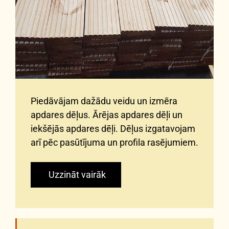
Piedāvājam dažādu veidu un izmēra
apdares dēļus. Ārējas apdares dēļi un
iekšējās apdares dēļi. Dēļus izgatavojam
arī pēc pasūtījuma un profila rasējumiem.
Uzzināt vairāk