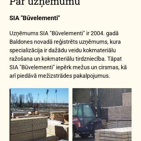
Par uzņēmumu
SIA "Būvelementi"
Uzņēmums SIA "Būvelementi" ir 2004. gadā
Baldones novadā reģistrēts uzņēmums, kura
specializācija ir dažādu veidu kokmateriālu
ražošana un kokmateriālu tirdzniecība. Tāpat
SIA "Būvelementi" iepērk mežus un cirsmas, kā
arī piedāvā mežizstrādes pakalpojumus.