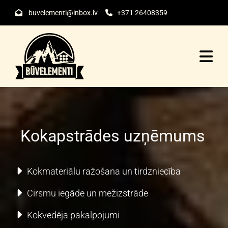
buvelementi@inbox.lv
+371 26408359


Kokapstrādes uzņēmums
Kokmateriālu ražošana un tirdzniecība
Cirsmu iegāde un mežizstrāde
Kokvedēja pakalpojumi