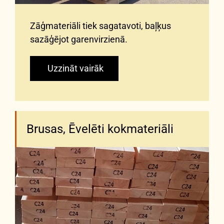
Zāģmateriāli tiek sagatavoti, baļķus
sazāģējot garenvirzienā.
Uzzināt vairāk
Brusas, Ēvelēti kokmateriāli