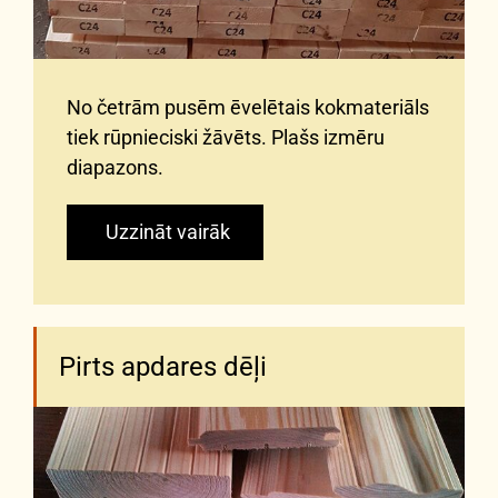
No četrām pusēm ēvelētais kokmateriāls
tiek rūpnieciski žāvēts. Plašs izmēru
diapazons.
Uzzināt vairāk
Pirts apdares dēļi