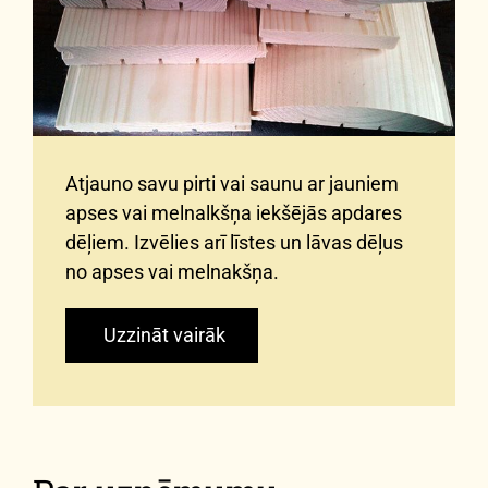
Atjauno savu pirti vai saunu ar jauniem
apses vai melnalkšņa iekšējās apdares
dēļiem. Izvēlies arī līstes un lāvas dēļus
no apses vai melnakšņa.
Uzzināt vairāk