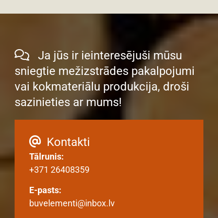
Ja jūs ir ieinteresējuši mūsu

sniegtie mežizstrādes pakalpojumi
vai kokmateriālu produkcija, droši
sazinieties ar mums!
Kontakti

Tālrunis:
+371 26408359
E-pasts:
buvelementi@inbox.lv