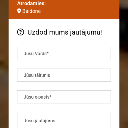
Atrodamies:
Baldone

Uzdod mums jautājumu!
