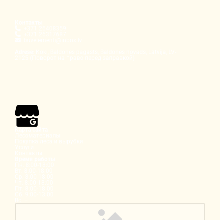
Контакты

+371 26408359

+371 26317687

buvelementi@inbox.lv
Adrese
: Koki, Baldones pagasts, Baldones novads, Latvija, LV-
2125 (Поворот на право перед заправкой)
Карта сайта
Лесоматериалы
Покупка леса и вырубки
Услуги
Контакты
Время работы
Пн. 8:00-18:00
Вт. 8:00-18:00
Ср. 8:00-18:00
Чт. 8:00-18:00
Пт. 8:00-18:00
Сб. 9:00-13:00
Вс. –