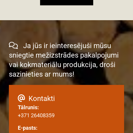
Ja jūs ir ieinteresējuši mūsu

sniegtie mežizstrādes pakalpojumi
vai kokmateriālu produkcija, droši
sazinieties ar mums!
Kontakti

Tālrunis:
+371 26408359
E-pasts: