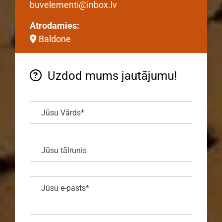
buvelementi@inbox.lv
Atrodamies:
Baldone

Uzdod mums jautājumu!
