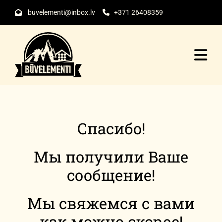
buvelementi@inbox.lv
+371 26408359


Спасибо!
Мы получили Ваше
сообщение!
Мы свяжемся с вами
как можно скорее!