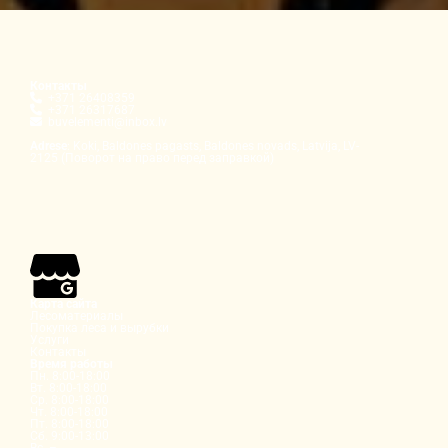
Контакты

+371 26408359

+371 26317687

buvelementi@inbox.lv
Adrese
: Koki, Baldones pagasts, Baldones novads, Latvija, LV-
2125 (Поворот на право перед заправкой)
Карта сайта
Лесоматериалы
Покупка леса и вырубки
Услуги
Контакты
Время работы
Пн. 8:00-18:00
Вт. 8:00-18:00
Ср. 8:00-18:00
Чт. 8:00-18:00
Пт. 8:00-18:00
Сб. 9:00-13:00