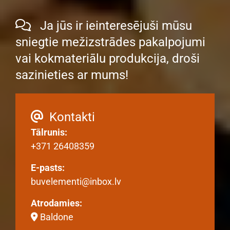
Ja jūs ir ieinteresējuši mūsu

sniegtie mežizstrādes pakalpojumi
vai kokmateriālu produkcija, droši
sazinieties ar mums!
Kontakti

Tālrunis:
+371 26408359
E-pasts:
buvelementi@inbox.lv
Atrodamies:
Baldone
