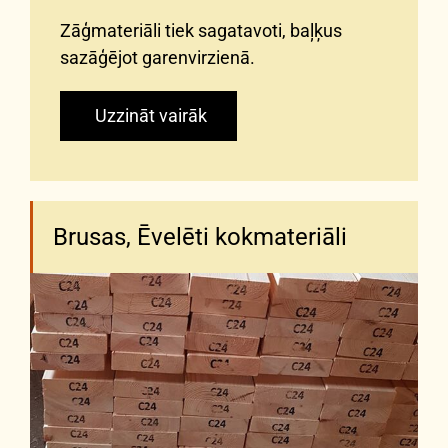
Zāģmateriāli tiek sagatavoti, baļķus
sazāģējot garenvirzienā.
Uzzināt vairāk
Brusas, Ēvelēti kokmateriāli