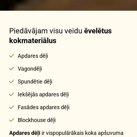
Piedāvājam visu veidu
ēvelētus
kokmateriālus
Apdares dēļi

Vagondēļi

Spundētie dēļi

Iekšējās apdares dēļi

Fasādes apdares dēļi

Blockhouse dēļi

Apdares dēļi
ir vispopulārākais koka apšuvuma