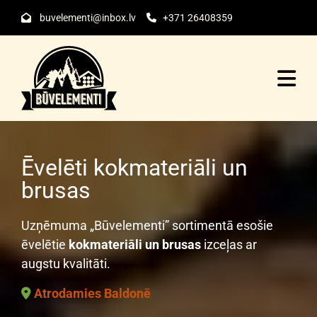
buvelementi@inbox.lv
+371 26408359


Ēvelēti kokmateriāli un
brusas
Uzņēmuma „Būvelementi” sortimentā esošie
ēvelētie
kokmateriāli un brusas
izceļas ar
augstu kvalitāti.
Atrodamies Baldonē
