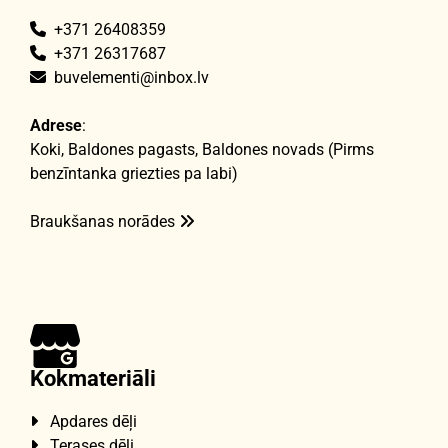
+371 26408359

+371 26317687

buvelementi@inbox.lv

Adrese
:
Koki, Baldones pagasts, Baldones novads (Pirms
benzīntanka griezties pa labi)
Braukšanas norādes

Kokmateriāli
Apdares dēļi

Terases dēļi
