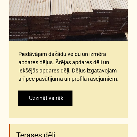
Piedāvājam dažādu veidu un izmēra
apdares dēļus. Ārējas apdares dēļi un
iekšējās apdares dēļi. Dēļus izgatavojam
arī pēc pasūtījuma un profila rasējumiem.
Uzzināt vairāk
Terases dēļi