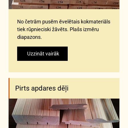
No četrām pusēm ēvelētais kokmateriāls
tiek rūpnieciski žāvēts. Plašs izmēru
diapazons.
Uzzināt vairāk
Pirts apdares dēļi