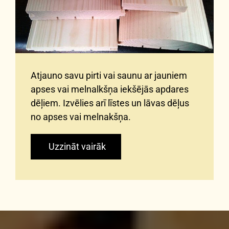
Atjauno savu pirti vai saunu ar jauniem
apses vai melnalkšņa iekšējās apdares
dēļiem. Izvēlies arī līstes un lāvas dēļus
no apses vai melnakšņa.
Uzzināt vairāk